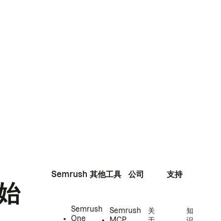
Semrush
其他工具
公司
支持
始
Semrush
Semrush
关
知
One
MCP
于
识