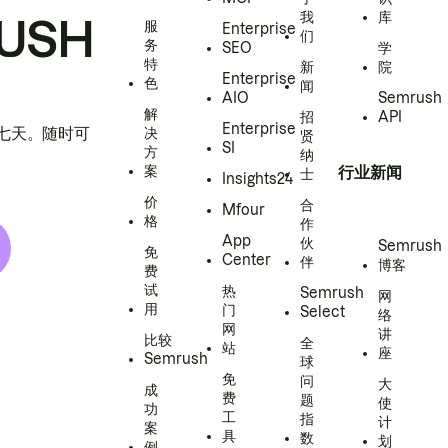
我
库
USH
服
Enterprise
们
务
SEO
学
特
新
院
Enterprise
色
闻
AIO
Semrush
解
招
API
Enterprise
h 七天。随时可
决
贤
SI
方
纳
案
行业新闻
士
Insights24
价
合
Mfour
格
作
App
伙
Semrush
免
Center
伴
博客
费
试
热
Semrush
网
用
门
Select
络
网
讲
比较
全
站
座
Semrush
球
免
问
大
成
费
题
使
功
工
指
计
案
具
数
划
例