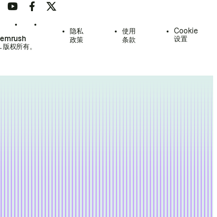
隐私
使用
Cookie
Semrush
设置
政策
条款
.
版权所有。