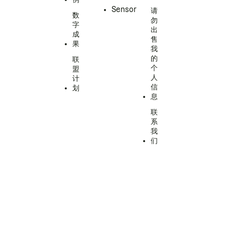
Sensor
请
数
勿
字
出
成
售
果
我
的
联
个
盟
人
计
信
划
息
联
系
我
们