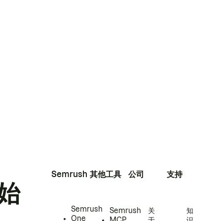
Semrush
其他工具
公司
支持
始
Semrush
Semrush
关
知
One
MCP
于
识