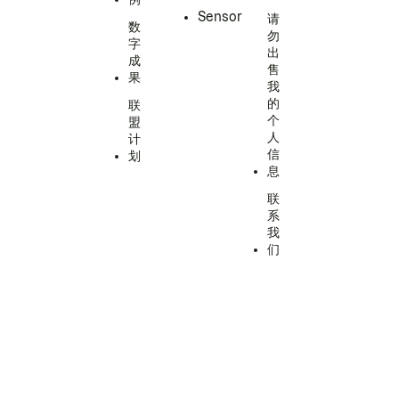
Sensor
请
数
勿
字
出
成
售
果
我
的
联
个
盟
人
计
信
划
息
联
系
我
们