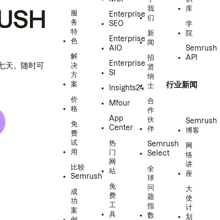
我
库
USH
服
Enterprise
们
务
SEO
学
特
新
院
Enterprise
色
闻
AIO
Semrush
解
招
API
Enterprise
h 七天。随时可
决
贤
SI
方
纳
案
行业新闻
士
Insights24
价
合
Mfour
格
作
App
伙
Semrush
免
Center
伴
博客
费
试
热
Semrush
网
用
门
Select
络
网
讲
比较
全
站
座
Semrush
球
免
问
大
成
费
题
使
功
工
指
计
案
具
数
划
例