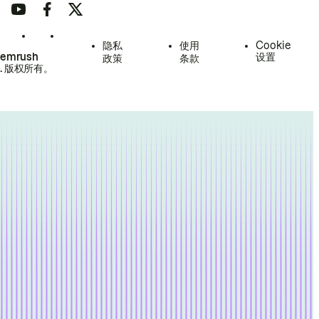
隐私
使用
Cookie
Semrush
设置
政策
条款
.
版权所有。