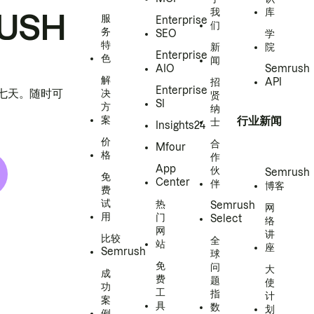
我
库
USH
服
Enterprise
们
务
SEO
学
特
新
院
Enterprise
色
闻
AIO
Semrush
解
招
API
Enterprise
h 七天。随时可
决
贤
SI
方
纳
案
行业新闻
士
Insights24
价
合
Mfour
格
作
App
伙
Semrush
免
Center
伴
博客
费
试
热
Semrush
网
用
门
Select
络
网
讲
比较
全
站
座
Semrush
球
免
问
大
成
费
题
使
功
工
指
计
案
具
数
划
例