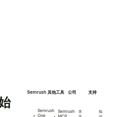
Semrush
其他工具
公司
支持
始
Semrush
Semrush
关
知
One
MCP
于
识