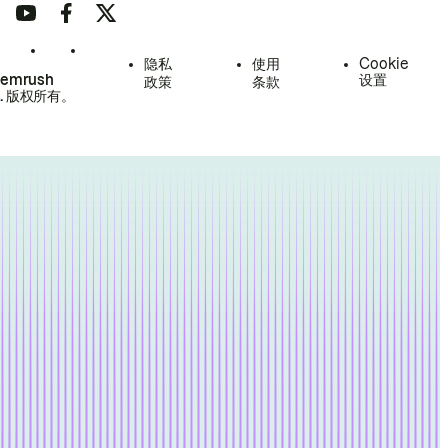
隐私
使用
Cookie
Semrush
设置
政策
条款
.
版权所有。