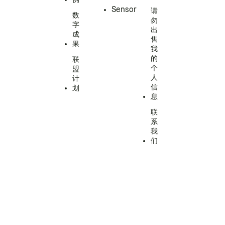
Sensor
请
数
勿
字
出
成
售
果
我
的
联
个
盟
人
计
信
划
息
联
系
我
们