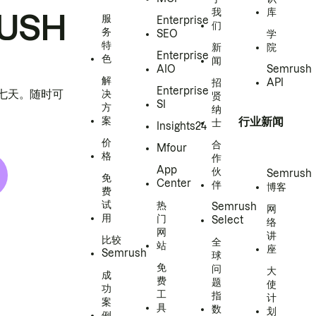
我
库
USH
服
Enterprise
们
务
SEO
学
特
新
院
Enterprise
色
闻
AIO
Semrush
解
招
API
Enterprise
h 七天。随时可
决
贤
SI
方
纳
案
行业新闻
士
Insights24
价
合
Mfour
格
作
App
伙
Semrush
免
Center
伴
博客
费
试
热
Semrush
网
用
门
Select
络
网
讲
比较
全
站
座
Semrush
球
免
问
大
成
费
题
使
功
工
指
计
案
具
数
划
例