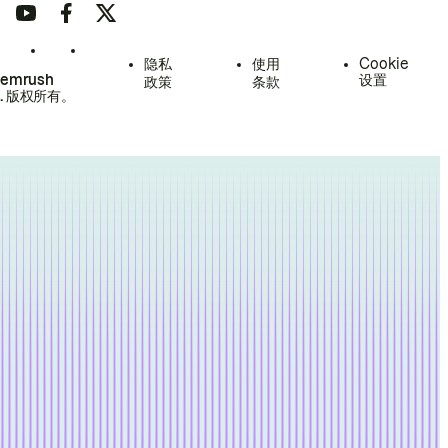
隐私
使用
Cookie
Semrush
设置
政策
条款
.
版权所有。