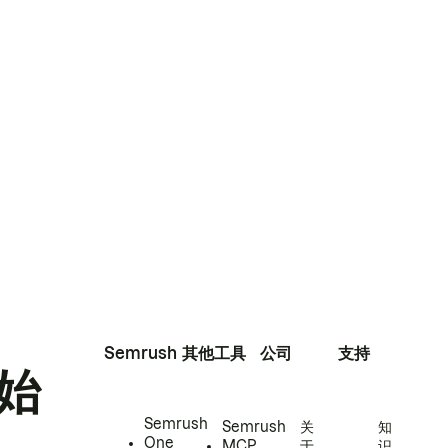
Semrush
其他工具
公司
支持
始
Semrush
Semrush
关
知
One
MCP
于
识