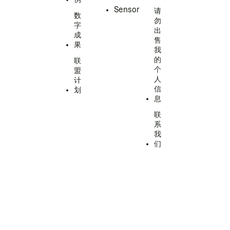
Sensor
请
数
勿
字
出
成
售
果
我
的
联
个
盟
人
计
信
划
息
联
系
我
们