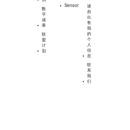
Sensor
请
数
勿
字
出
成
售
果
我
的
联
个
盟
人
计
信
划
息
联
系
我
们