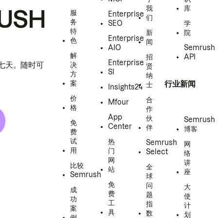
我
库
USH
服
Enterprise
们
务
SEO
学
特
新
院
Enterprise
色
闻
AIO
Semrush
解
招
API
Enterprise
h 七天。随时可
决
贤
SI
方
纳
案
行业新闻
士
Insights24
价
合
Mfour
格
作
App
伙
Semrush
免
Center
伴
博客
费
试
热
Semrush
网
用
门
Select
络
网
讲
比较
全
站
座
Semrush
球
免
问
大
成
费
题
使
功
工
指
计
案
具
数
划
例