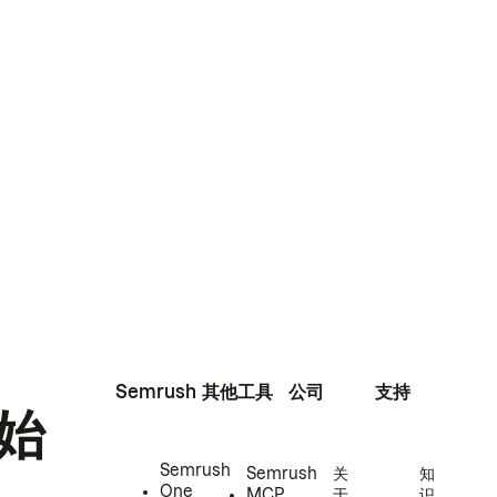
Semrush
其他工具
公司
支持
始
Semrush
Semrush
关
知
One
MCP
于
识