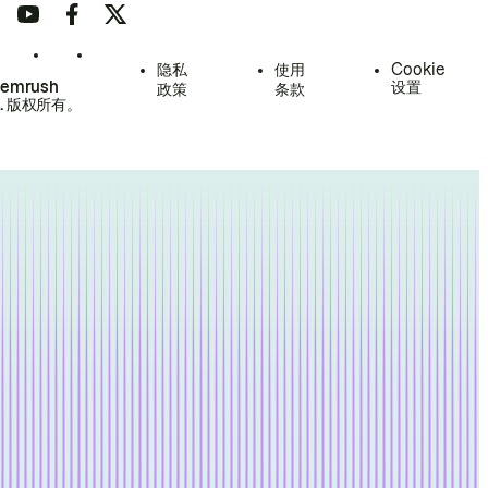
隐私
使用
Cookie
Semrush
设置
政策
条款
.
版权所有。