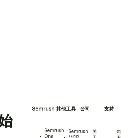
Semrush
其他工具
公司
支持
始
Semrush
Semrush
关
知
One
MCP
于
识