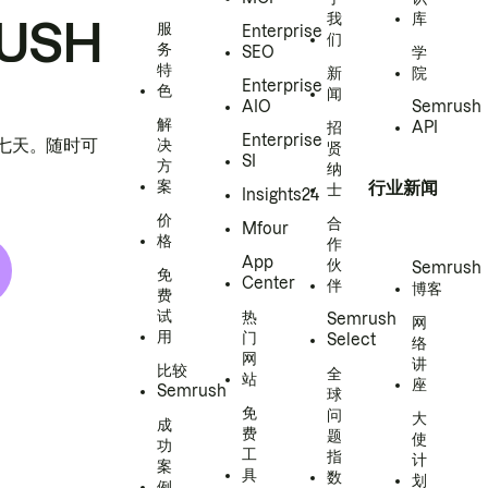
我
库
USH
服
Enterprise
们
务
SEO
学
特
新
院
Enterprise
色
闻
AIO
Semrush
解
招
API
Enterprise
h 七天。随时可
决
贤
SI
方
纳
案
行业新闻
士
Insights24
价
合
Mfour
格
作
App
伙
Semrush
免
Center
伴
博客
费
试
热
Semrush
网
用
门
Select
络
网
讲
比较
全
站
座
Semrush
球
免
问
大
成
费
题
使
功
工
指
计
案
具
数
划
例