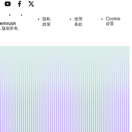
隐私
使用
Cookie
Semrush
设置
政策
条款
.
版权所有。