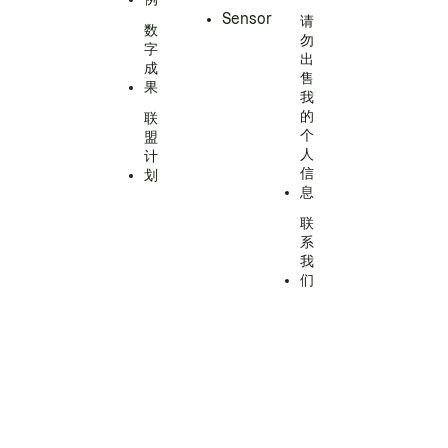
Sensor
请
数
勿
字
出
成
售
果
我
的
联
个
盟
人
计
信
划
息
联
系
我
们