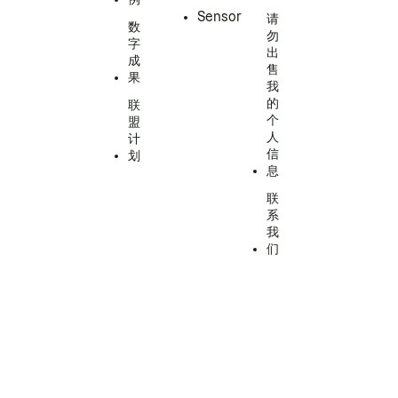
Sensor
请
数
勿
字
出
成
售
果
我
的
联
个
盟
人
计
信
划
息
联
系
我
们