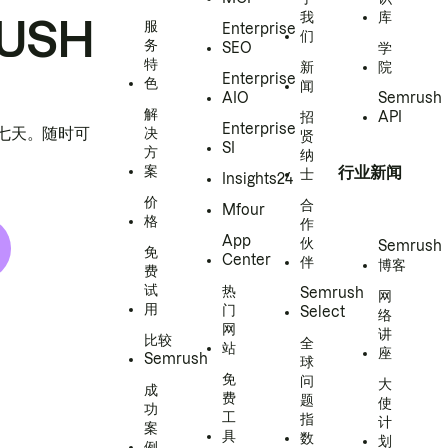
我
库
USH
服
Enterprise
们
务
SEO
学
特
新
院
Enterprise
色
闻
AIO
Semrush
解
招
API
Enterprise
h 七天。随时可
决
贤
SI
方
纳
案
行业新闻
士
Insights24
价
合
Mfour
格
作
App
伙
Semrush
免
Center
伴
博客
费
试
热
Semrush
网
用
门
Select
络
网
讲
比较
全
站
座
Semrush
球
免
问
大
成
费
题
使
功
工
指
计
案
具
数
划
例