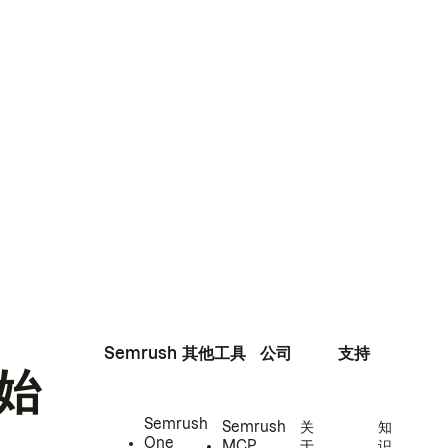
Semrush
其他工具
公司
支持
始
Semrush
Semrush
关
知
One
MCP
于
识