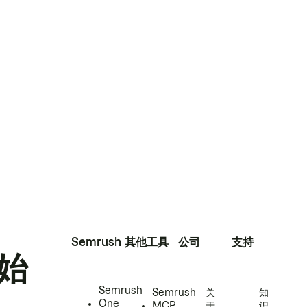
Semrush
其他工具
公司
支持
始
Semrush
Semrush
关
知
One
MCP
于
识