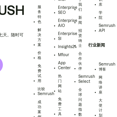
我
库
USH
服
Enterprise
们
务
SEO
学
特
新
院
Enterprise
色
闻
AIO
Semrush
解
招
API
Enterprise
h 七天。随时可
决
贤
SI
方
纳
案
行业新闻
士
Insights24
价
合
Mfour
格
作
App
伙
Semrush
免
Center
伴
博客
费
试
热
Semrush
网
用
门
Select
络
网
讲
比较
全
站
座
Semrush
球
免
问
大
成
费
题
使
功
工
指
计
案
具
数
划
例