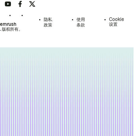
隐私
使用
Cookie
Semrush
设置
政策
条款
.
版权所有。