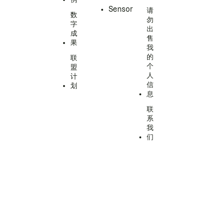
Sensor
请
数
勿
字
出
成
售
果
我
的
联
个
盟
人
计
信
划
息
联
系
我
们