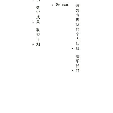
Sensor
请
数
勿
字
出
成
售
果
我
的
联
个
盟
人
计
信
划
息
联
系
我
们