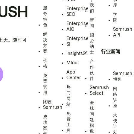
我
库
USH
服
Enterprise
们
务
SEO
学
特
新
院
Enterprise
色
闻
AIO
Semrush
解
招
API
Enterprise
h 七天。随时可
决
贤
SI
方
纳
案
行业新闻
士
Insights24
价
合
Mfour
格
作
App
伙
Semrush
免
Center
伴
博客
费
试
热
Semrush
网
用
门
Select
络
网
讲
比较
全
站
座
Semrush
球
免
问
大
成
费
题
使
功
工
指
计
案
具
数
划
例