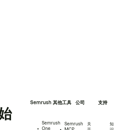
Semrush
其他工具
公司
支持
始
Semrush
Semrush
关
知
One
MCP
于
识