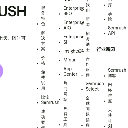
我
库
USH
服
Enterprise
们
务
SEO
学
特
新
院
Enterprise
色
闻
AIO
Semrush
解
招
API
Enterprise
h 七天。随时可
决
贤
SI
方
纳
案
行业新闻
士
Insights24
价
合
Mfour
格
作
App
伙
Semrush
免
Center
伴
博客
费
试
热
Semrush
网
用
门
Select
络
网
讲
比较
全
站
座
Semrush
球
免
问
大
成
费
题
使
功
工
指
计
案
具
数
划
例