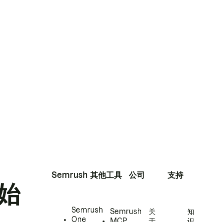
Semrush
其他工具
公司
支持
始
Semrush
Semrush
关
知
One
MCP
于
识