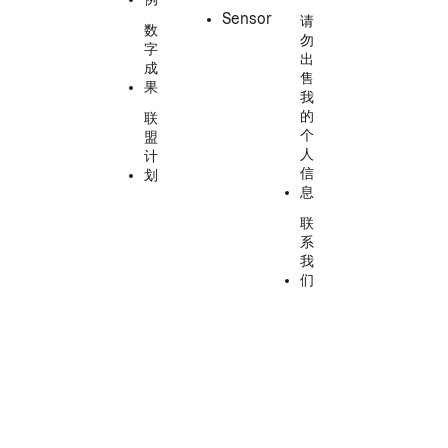
Sensor
请
数
勿
字
出
成
售
果
我
的
联
个
盟
人
计
信
划
息
联
系
我
们