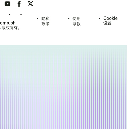
隐私
使用
Cookie
Semrush
设置
政策
条款
.
版权所有。