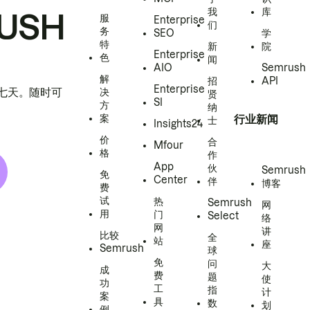
我
库
USH
服
Enterprise
们
务
SEO
学
特
新
院
Enterprise
色
闻
AIO
Semrush
解
招
API
Enterprise
h 七天。随时可
决
贤
SI
方
纳
案
行业新闻
士
Insights24
价
合
Mfour
格
作
App
伙
Semrush
免
Center
伴
博客
费
试
热
Semrush
网
用
门
Select
络
网
讲
比较
全
站
座
Semrush
球
免
问
大
成
费
题
使
功
工
指
计
案
具
数
划
例