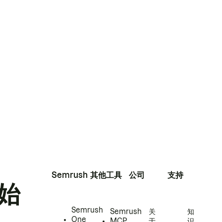
Semrush
其他工具
公司
支持
始
Semrush
Semrush
关
知
One
MCP
于
识