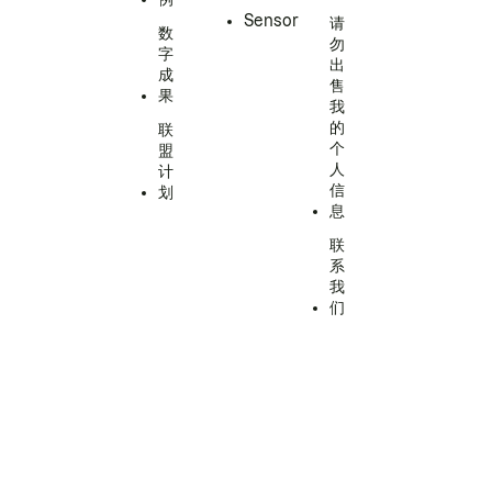
Sensor
请
数
勿
字
出
成
售
果
我
的
联
个
盟
人
计
信
划
息
联
系
我
们