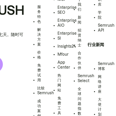
我
库
USH
服
Enterprise
们
务
SEO
学
特
新
院
Enterprise
色
闻
AIO
Semrush
解
招
API
Enterprise
h 七天。随时可
决
贤
SI
方
纳
案
行业新闻
士
Insights24
价
合
Mfour
格
作
App
伙
Semrush
免
Center
伴
博客
费
试
热
Semrush
网
用
门
Select
络
网
讲
比较
全
站
座
Semrush
球
免
问
大
成
费
题
使
功
工
指
计
案
具
数
划
例