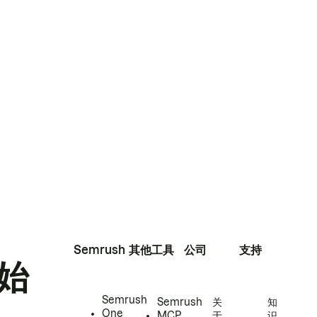
Semrush
其他工具
公司
支持
始
Semrush
Semrush
关
知
One
MCP
于
识