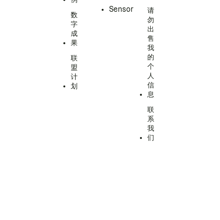
Sensor
请
数
勿
字
出
成
售
果
我
的
联
个
盟
人
计
信
划
息
联
系
我
们