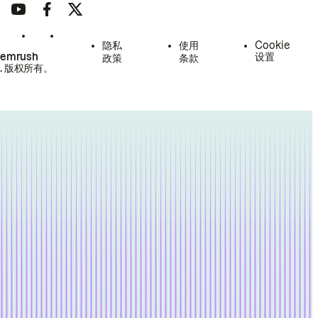
隐私
使用
Cookie
Semrush
设置
政策
条款
.
版权所有。