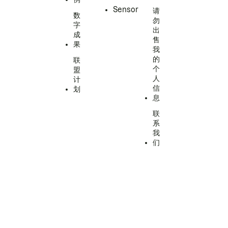
Sensor
请
数
勿
字
出
成
售
果
我
的
联
个
盟
人
计
信
划
息
联
系
我
们