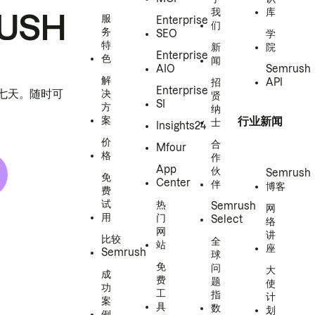
我
库
USH
服
Enterprise
们
务
SEO
学
特
新
院
Enterprise
色
闻
AIO
Semrush
解
招
API
Enterprise
h 七天。随时可
决
贤
SI
方
纳
案
行业新闻
士
Insights24
价
合
Mfour
格
作
App
伙
Semrush
免
Center
伴
博客
费
试
热
Semrush
网
用
门
Select
络
网
讲
比较
全
站
座
Semrush
球
免
问
大
成
费
题
使
功
工
指
计
案
具
数
划
例