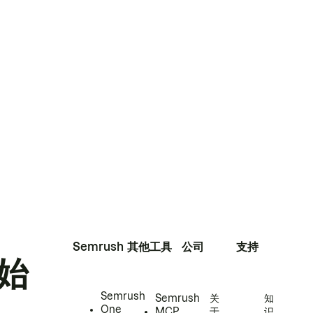
Semrush
其他工具
公司
支持
始
Semrush
Semrush
关
知
One
MCP
于
识