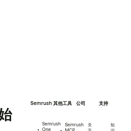
Semrush
其他工具
公司
支持
始
Semrush
Semrush
关
知
One
MCP
于
识