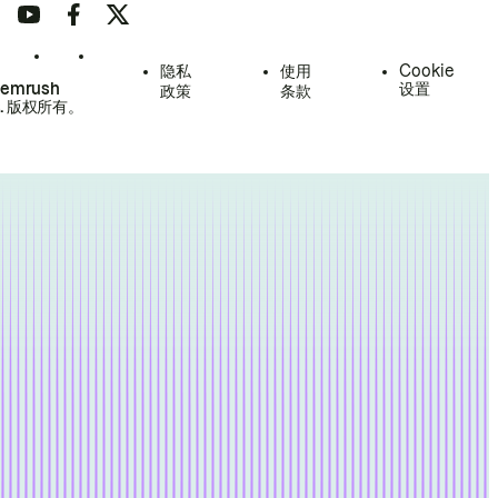
隐私
使用
Cookie
Semrush
设置
政策
条款
.
版权所有。