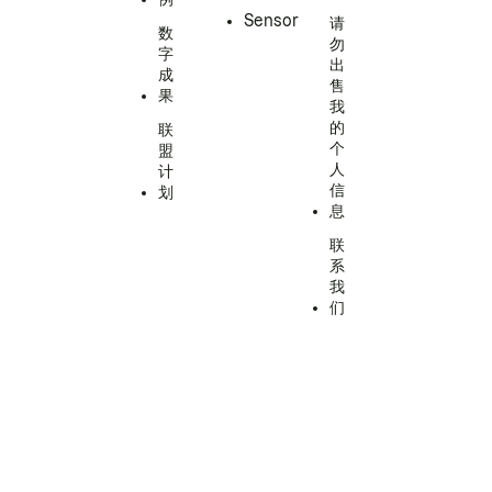
Sensor
请
数
勿
字
出
成
售
果
我
的
联
个
盟
人
计
信
划
息
联
系
我
们