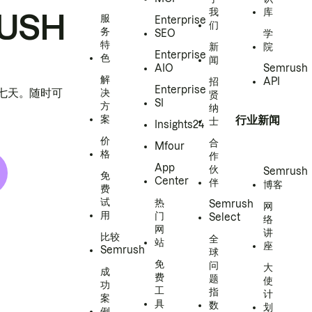
我
库
USH
服
Enterprise
们
务
SEO
学
特
新
院
Enterprise
色
闻
AIO
Semrush
解
招
API
Enterprise
h 七天。随时可
决
贤
SI
方
纳
案
行业新闻
士
Insights24
价
合
Mfour
格
作
App
伙
Semrush
免
Center
伴
博客
费
试
热
Semrush
网
用
门
Select
络
网
讲
比较
全
站
座
Semrush
球
免
问
大
成
费
题
使
功
工
指
计
案
具
数
划
例