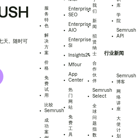
我
库
USH
服
Enterprise
们
务
SEO
学
特
新
院
Enterprise
色
闻
AIO
Semrush
解
招
API
Enterprise
h 七天。随时可
决
贤
SI
方
纳
案
行业新闻
士
Insights24
价
合
Mfour
格
作
App
伙
Semrush
免
Center
伴
博客
费
试
热
Semrush
网
用
门
Select
络
网
讲
比较
全
站
座
Semrush
球
免
问
大
成
费
题
使
功
工
指
计
案
具
数
划
例