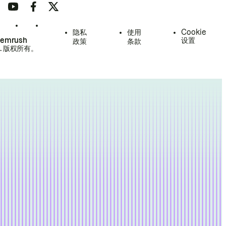
隐私
使用
Cookie
Semrush
设置
政策
条款
.
版权所有。