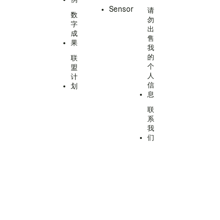
Sensor
请
数
勿
字
出
成
售
果
我
的
联
个
盟
人
计
信
划
息
联
系
我
们