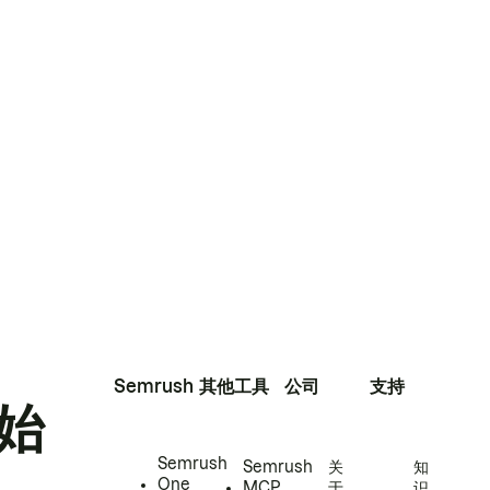
Semrush
其他工具
公司
支持
始
Semrush
Semrush
关
知
One
MCP
于
识