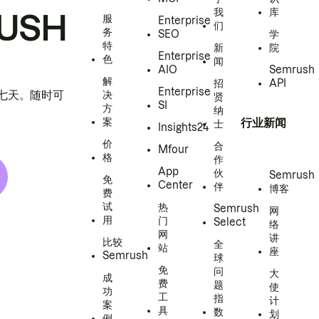
我
库
USH
服
Enterprise
们
务
SEO
学
特
新
院
Enterprise
色
闻
AIO
Semrush
解
招
API
Enterprise
h 七天。随时可
决
贤
SI
方
纳
案
行业新闻
士
Insights24
价
合
Mfour
格
作
App
伙
Semrush
免
Center
伴
博客
费
试
热
Semrush
网
用
门
Select
络
网
讲
比较
全
站
座
Semrush
球
免
问
大
成
费
题
使
功
工
指
计
案
具
数
划
例