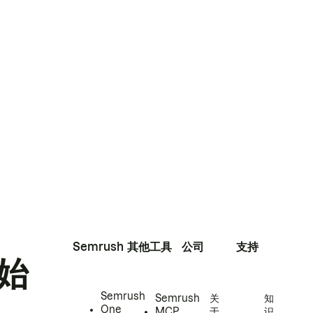
Semrush
其他工具
公司
支持
始
Semrush
Semrush
关
知
One
MCP
于
识