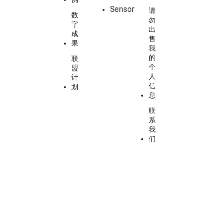
Sensor
请
数
勿
字
出
成
售
果
我
的
联
个
盟
人
计
信
划
息
联
系
我
们