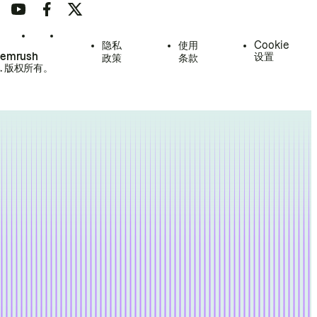
隐私
使用
Cookie
Semrush
设置
政策
条款
.
版权所有。