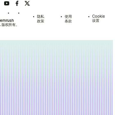
隐私
使用
Cookie
Semrush
设置
政策
条款
.
版权所有。