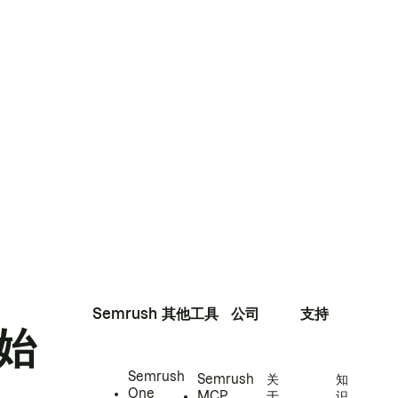
Semrush
其他工具
公司
支持
始
Semrush
Semrush
关
知
One
MCP
于
识