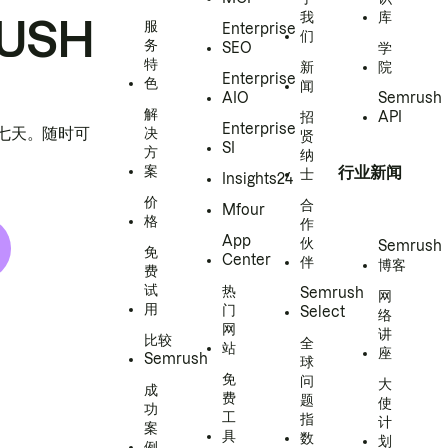
我
库
USH
服
Enterprise
们
务
SEO
学
特
新
院
Enterprise
色
闻
AIO
Semrush
解
招
API
Enterprise
h 七天。随时可
决
贤
SI
方
纳
案
行业新闻
士
Insights24
价
合
Mfour
格
作
App
伙
Semrush
免
Center
伴
博客
费
试
热
Semrush
网
用
门
Select
络
网
讲
比较
全
站
座
Semrush
球
免
问
大
成
费
题
使
功
工
指
计
案
具
数
划
例