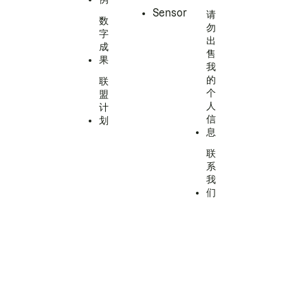
Sensor
请
数
勿
字
出
成
售
果
我
的
联
个
盟
人
计
信
划
息
联
系
我
们