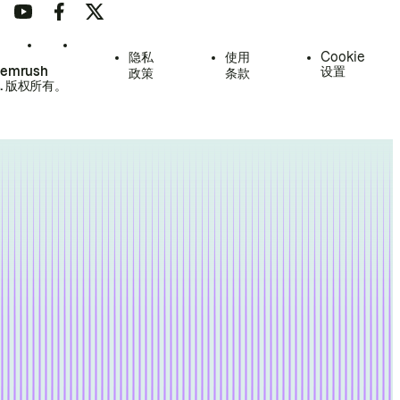
隐私
使用
Cookie
Semrush
设置
政策
条款
.
版权所有。