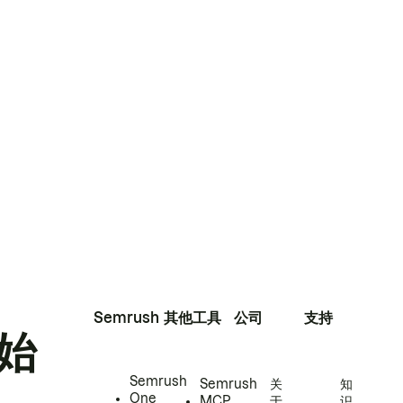
Semrush
其他工具
公司
支持
始
Semrush
Semrush
关
知
One
MCP
于
识