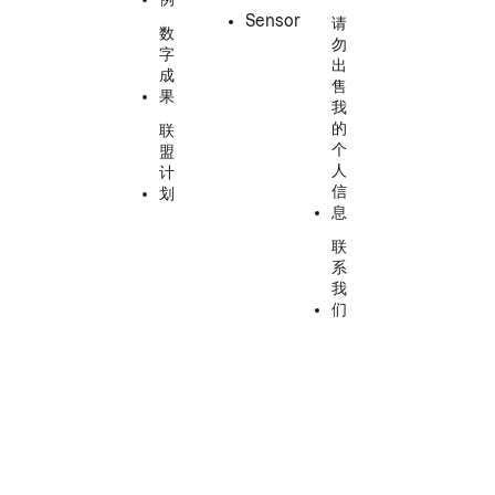
Sensor
请
数
勿
字
出
成
售
果
我
的
联
个
盟
人
计
信
划
息
联
系
我
们