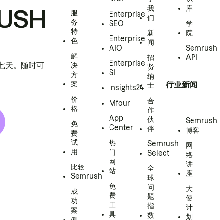
我
库
USH
服
Enterprise
们
务
SEO
学
特
新
院
Enterprise
色
闻
AIO
Semrush
解
招
API
Enterprise
h 七天。随时可
决
贤
SI
方
纳
案
行业新闻
士
Insights24
价
合
Mfour
格
作
App
伙
Semrush
免
Center
伴
博客
费
试
热
Semrush
网
用
门
Select
络
网
讲
比较
全
站
座
Semrush
球
免
问
大
成
费
题
使
功
工
指
计
案
具
数
划
例