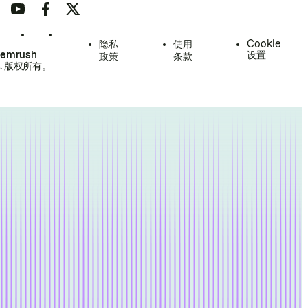
隐私
使用
Cookie
Semrush
设置
政策
条款
.
版权所有。