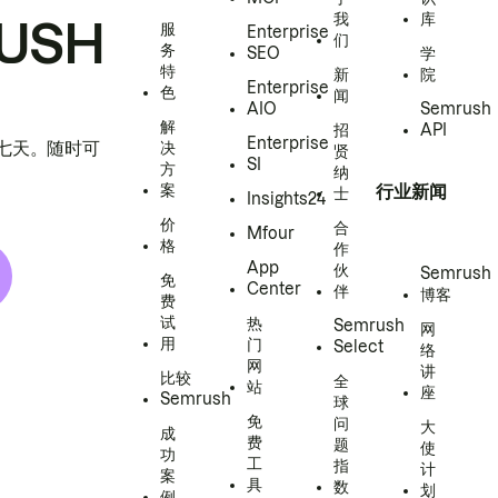
我
库
USH
服
Enterprise
们
务
SEO
学
特
新
院
Enterprise
色
闻
AIO
Semrush
解
招
API
Enterprise
h 七天。随时可
决
贤
SI
方
纳
案
行业新闻
士
Insights24
价
合
Mfour
格
作
App
伙
Semrush
免
Center
伴
博客
费
试
热
Semrush
网
用
门
Select
络
网
讲
比较
全
站
座
Semrush
球
免
问
大
成
费
题
使
功
工
指
计
案
具
数
划
例