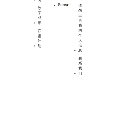
Sensor
请
数
勿
字
出
成
售
果
我
的
联
个
盟
人
计
信
划
息
联
系
我
们