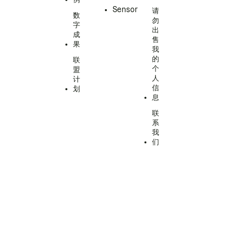
Sensor
请
数
勿
字
出
成
售
果
我
的
联
个
盟
人
计
信
划
息
联
系
我
们