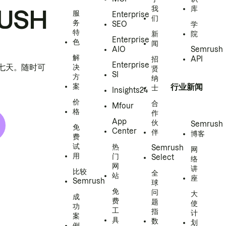
我
库
USH
服
Enterprise
们
务
SEO
学
特
新
院
Enterprise
色
闻
AIO
Semrush
解
招
API
Enterprise
h 七天。随时可
决
贤
SI
方
纳
案
行业新闻
士
Insights24
价
合
Mfour
格
作
App
伙
Semrush
免
Center
伴
博客
费
试
热
Semrush
网
用
门
Select
络
网
讲
比较
全
站
座
Semrush
球
免
问
大
成
费
题
使
功
工
指
计
案
具
数
划
例