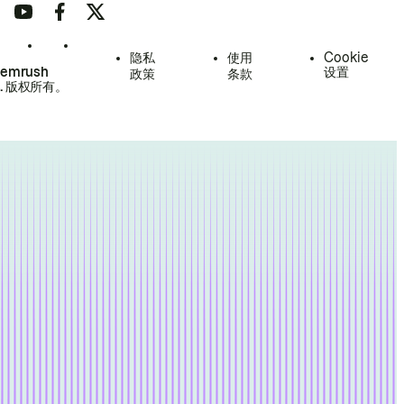
隐私
使用
Cookie
Semrush
设置
政策
条款
.
版权所有。