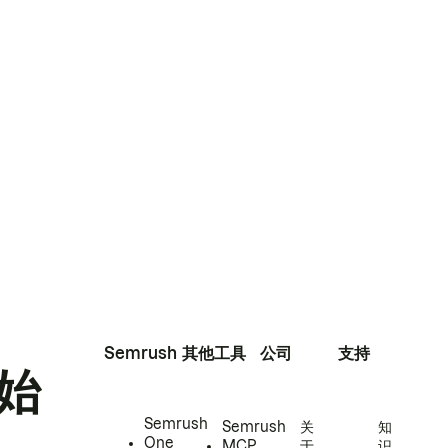
Semrush
其他工具
公司
支持
始
Semrush
Semrush
关
知
One
MCP
于
识