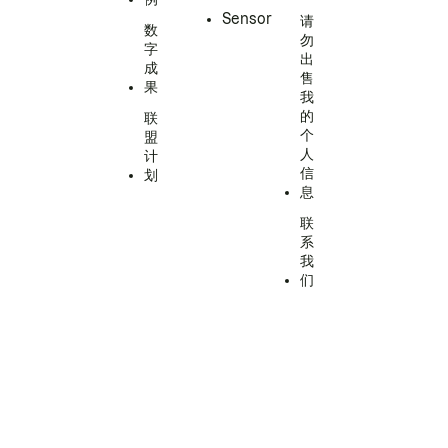
Sensor
请
数
勿
字
出
成
售
果
我
的
联
个
盟
人
计
信
划
息
联
系
我
们