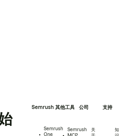
Semrush
其他工具
公司
支持
始
Semrush
Semrush
关
知
One
MCP
于
识