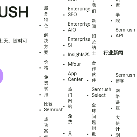
我
库
USH
服
Enterprise
们
务
SEO
学
特
新
院
Enterprise
色
闻
AIO
Semrush
解
招
API
Enterprise
h 七天。随时可
决
贤
SI
方
纳
案
行业新闻
士
Insights24
价
合
Mfour
格
作
App
伙
Semrush
免
Center
伴
博客
费
试
热
Semrush
网
用
门
Select
络
网
讲
比较
全
站
座
Semrush
球
免
问
大
成
费
题
使
功
工
指
计
案
具
数
划
例