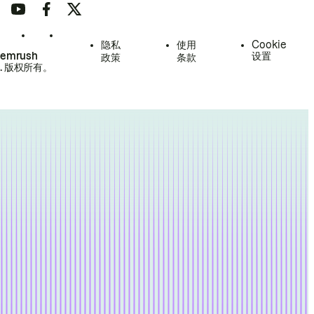
隐私
使用
Cookie
Semrush
设置
政策
条款
.
版权所有。