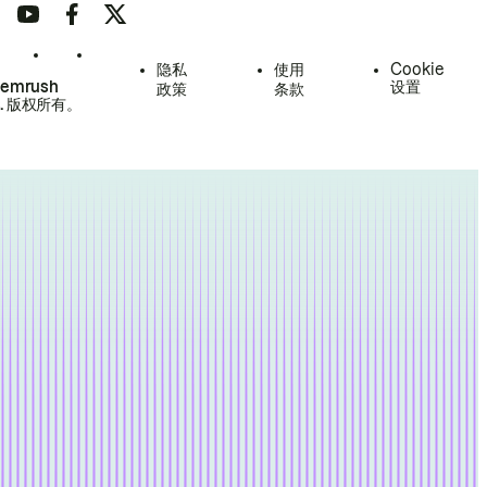
隐私
使用
Cookie
Semrush
设置
政策
条款
.
版权所有。