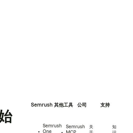
Semrush
其他工具
公司
支持
始
Semrush
Semrush
关
知
One
MCP
于
识