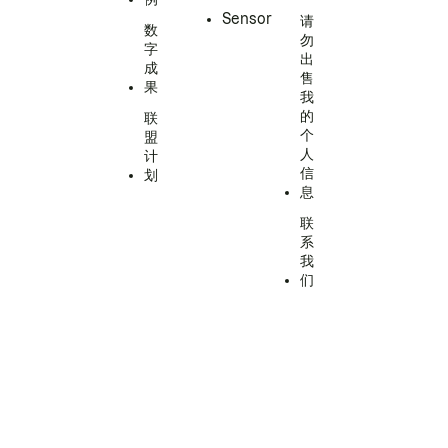
Sensor
请
数
勿
字
出
成
售
果
我
的
联
个
盟
人
计
信
划
息
联
系
我
们