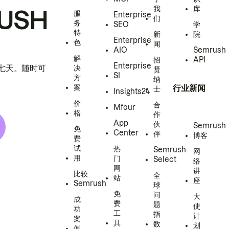
我
库
USH
服
Enterprise
们
务
SEO
学
特
新
院
Enterprise
色
闻
AIO
Semrush
解
招
API
Enterprise
h 七天。随时可
决
贤
SI
方
纳
案
行业新闻
士
Insights24
价
合
Mfour
格
作
App
伙
Semrush
免
Center
伴
博客
费
试
热
Semrush
网
用
门
Select
络
网
讲
比较
全
站
座
Semrush
球
免
问
大
成
费
题
使
功
工
指
计
案
具
数
划
例