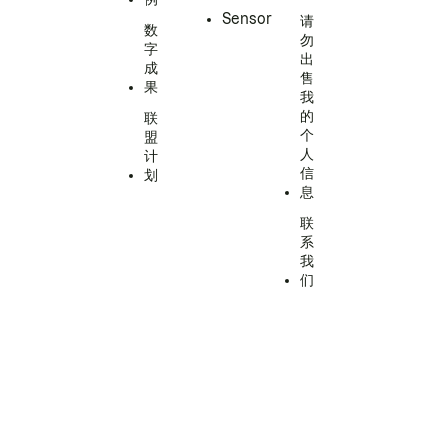
Sensor
请
数
勿
字
出
成
售
果
我
的
联
个
盟
人
计
信
划
息
联
系
我
们