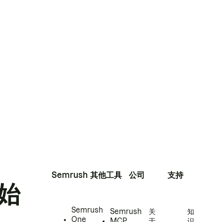
Semrush
其他工具
公司
支持
始
Semrush
Semrush
关
知
One
MCP
于
识