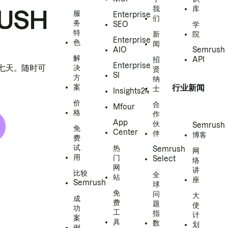
我
库
USH
服
Enterprise
们
务
SEO
学
特
新
院
Enterprise
色
闻
AIO
Semrush
解
招
API
Enterprise
h 七天。随时可
决
贤
SI
方
纳
案
行业新闻
士
Insights24
价
合
Mfour
格
作
App
伙
Semrush
免
Center
伴
博客
费
试
热
Semrush
网
用
门
Select
络
网
讲
比较
全
站
座
Semrush
球
免
问
大
成
费
题
使
功
工
指
计
案
具
数
划
例