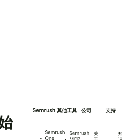
Semrush
其他工具
公司
支持
始
Semrush
Semrush
关
知
One
MCP
于
识