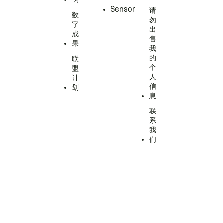
Sensor
请
数
勿
字
出
成
售
果
我
的
联
个
盟
人
计
信
划
息
联
系
我
们