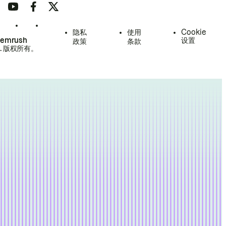
隐私
使用
Cookie
Semrush
设置
政策
条款
.
版权所有。