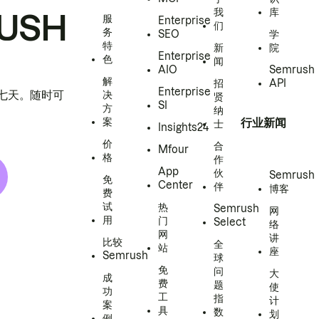
我
库
USH
服
Enterprise
们
务
SEO
学
特
新
院
Enterprise
色
闻
AIO
Semrush
解
招
API
Enterprise
h 七天。随时可
决
贤
SI
方
纳
案
行业新闻
士
Insights24
价
合
Mfour
格
作
App
伙
Semrush
免
Center
伴
博客
费
试
热
Semrush
网
用
门
Select
络
网
讲
比较
全
站
座
Semrush
球
免
问
大
成
费
题
使
功
工
指
计
案
具
数
划
例