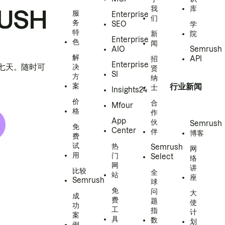
我
库
USH
服
Enterprise
们
务
SEO
学
特
新
院
Enterprise
色
闻
AIO
Semrush
解
招
API
Enterprise
h 七天。随时可
决
贤
SI
方
纳
案
行业新闻
士
Insights24
价
合
Mfour
格
作
App
伙
Semrush
免
Center
伴
博客
费
试
热
Semrush
网
用
门
Select
络
网
讲
比较
全
站
座
Semrush
球
免
问
大
成
费
题
使
功
工
指
计
案
具
数
划
例