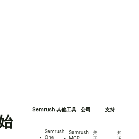
Semrush
其他工具
公司
支持
始
Semrush
Semrush
关
知
One
MCP
于
识