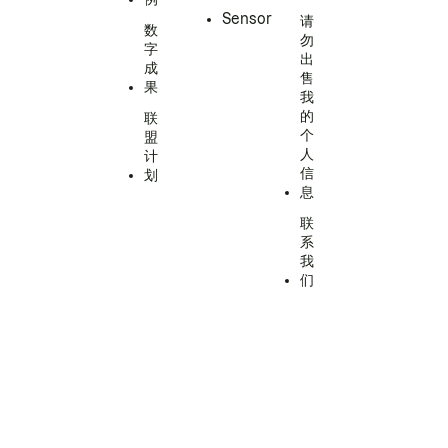
Sensor
请
数
勿
字
出
成
售
果
我
的
联
个
盟
人
计
信
划
息
联
系
我
们