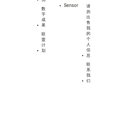
Sensor
请
数
勿
字
出
成
售
果
我
的
联
个
盟
人
计
信
划
息
联
系
我
们