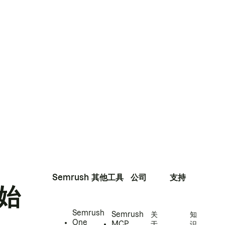
Semrush
其他工具
公司
支持
始
Semrush
Semrush
关
知
One
MCP
于
识