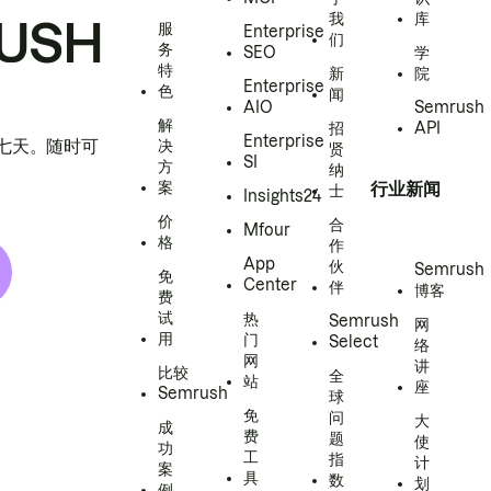
我
库
USH
服
Enterprise
们
务
SEO
学
特
新
院
Enterprise
色
闻
AIO
Semrush
解
招
API
Enterprise
h 七天。随时可
决
贤
SI
方
纳
案
行业新闻
士
Insights24
价
合
Mfour
格
作
App
伙
Semrush
免
Center
伴
博客
费
试
热
Semrush
网
用
门
Select
络
网
讲
比较
全
站
座
Semrush
球
免
问
大
成
费
题
使
功
工
指
计
案
具
数
划
例