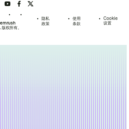
隐私
使用
Cookie
Semrush
设置
政策
条款
.
版权所有。