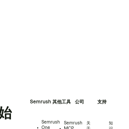
Semrush
其他工具
公司
支持
始
Semrush
Semrush
关
知
One
MCP
于
识