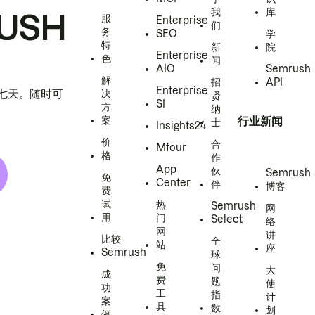
我
库
USH
服
Enterprise
们
务
SEO
学
特
新
院
Enterprise
色
闻
AIO
Semrush
解
招
API
Enterprise
h 七天。随时可
决
贤
SI
方
纳
案
行业新闻
士
Insights24
价
合
Mfour
格
作
App
伙
Semrush
免
Center
伴
博客
费
试
热
Semrush
网
用
门
Select
络
网
讲
比较
全
站
座
Semrush
球
免
问
大
成
费
题
使
功
工
指
计
案
具
数
划
例