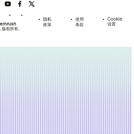
隐私
使用
Cookie
Semrush
设置
政策
条款
.
版权所有。