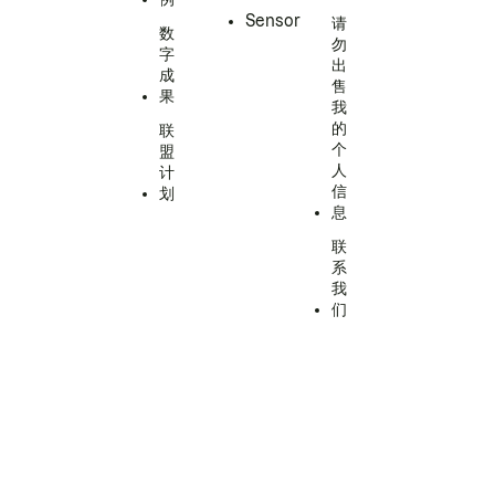
Sensor
请
数
勿
字
出
成
售
果
我
的
联
个
盟
人
计
信
划
息
联
系
我
们