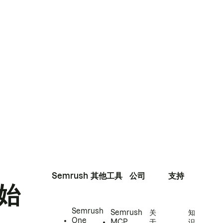
Semrush
其他工具
公司
支持
始
Semrush
Semrush
关
知
One
MCP
于
识