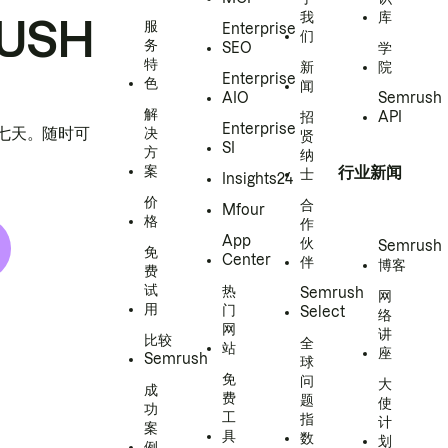
我
库
USH
服
Enterprise
们
务
SEO
学
特
新
院
Enterprise
色
闻
AIO
Semrush
解
招
API
Enterprise
h 七天。随时可
决
贤
SI
方
纳
案
行业新闻
士
Insights24
价
合
Mfour
格
作
App
伙
Semrush
免
Center
伴
博客
费
试
热
Semrush
网
用
门
Select
络
网
讲
比较
全
站
座
Semrush
球
免
问
大
成
费
题
使
功
工
指
计
案
具
数
划
例