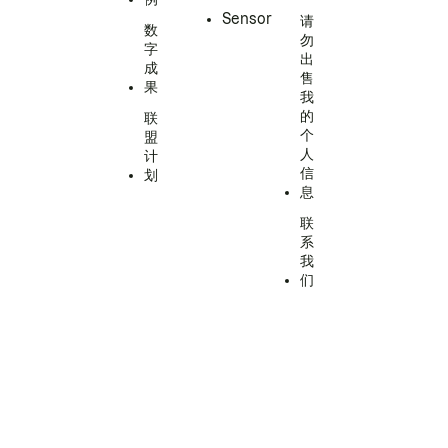
Sensor
请
数
勿
字
出
成
售
果
我
的
联
个
盟
人
计
信
划
息
联
系
我
们