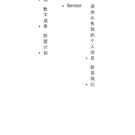
Sensor
请
数
勿
字
出
成
售
果
我
的
联
个
盟
人
计
信
划
息
联
系
我
们