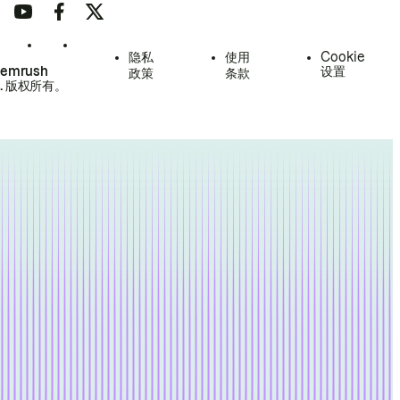
隐私
使用
Cookie
Semrush
设置
政策
条款
.
版权所有。