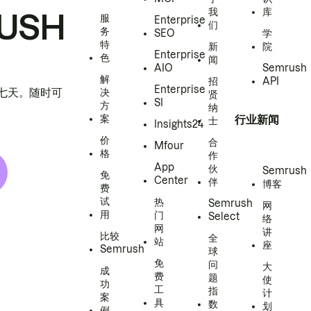
我
库
USH
服
Enterprise
们
务
SEO
学
特
新
院
Enterprise
色
闻
AIO
Semrush
解
招
API
Enterprise
h 七天。随时可
决
贤
SI
方
纳
案
行业新闻
士
Insights24
价
合
Mfour
格
作
App
伙
Semrush
免
Center
伴
博客
费
试
热
Semrush
网
用
门
Select
络
网
讲
比较
全
站
座
Semrush
球
免
问
大
成
费
题
使
功
工
指
计
案
具
数
划
例