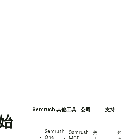
Semrush
其他工具
公司
支持
始
Semrush
Semrush
关
知
One
MCP
于
识