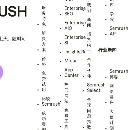
我
库
USH
服
Enterprise
们
务
SEO
学
特
新
院
Enterprise
色
闻
AIO
Semrush
解
招
API
Enterprise
h 七天。随时可
决
贤
SI
方
纳
案
行业新闻
士
Insights24
价
合
Mfour
格
作
App
伙
Semrush
免
Center
伴
博客
费
试
热
Semrush
网
用
门
Select
络
网
讲
比较
全
站
座
Semrush
球
免
问
大
成
费
题
使
功
工
指
计
案
具
数
划
例