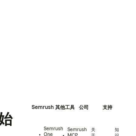
Semrush
其他工具
公司
支持
始
Semrush
Semrush
关
知
One
MCP
于
识