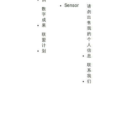
Sensor
请
数
勿
字
出
成
售
果
我
的
联
个
盟
人
计
信
划
息
联
系
我
们