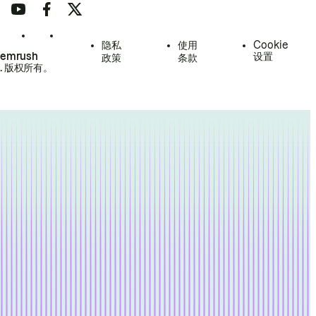
隐私
使用
Cookie
Semrush
设置
政策
条款
.
版权所有。