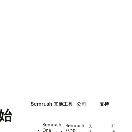
Semrush
其他工具
公司
支持
始
Semrush
Semrush
关
知
One
MCP
于
识