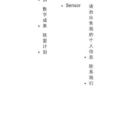
Sensor
请
数
勿
字
出
成
售
果
我
的
联
个
盟
人
计
信
划
息
联
系
我
们