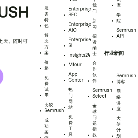
我
库
USH
服
Enterprise
们
务
SEO
学
特
新
院
Enterprise
色
闻
AIO
Semrush
解
招
API
Enterprise
h 七天。随时可
决
贤
SI
方
纳
案
行业新闻
士
Insights24
价
合
Mfour
格
作
App
伙
Semrush
免
Center
伴
博客
费
试
热
Semrush
网
用
门
Select
络
网
讲
比较
全
站
座
Semrush
球
免
问
大
成
费
题
使
功
工
指
计
案
具
数
划
例