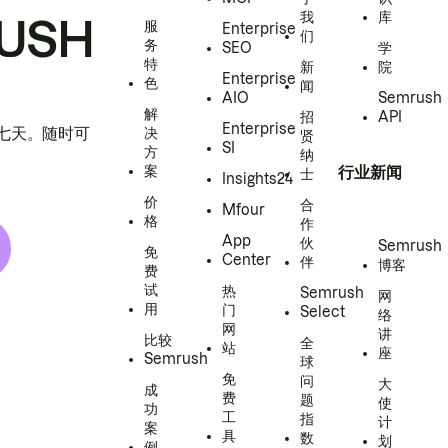
我
库
USH
服
Enterprise
们
务
SEO
学
特
新
院
Enterprise
色
闻
AIO
Semrush
解
招
API
Enterprise
h 七天。随时可
决
贤
SI
方
纳
案
行业新闻
士
Insights24
价
合
Mfour
格
作
App
伙
Semrush
免
Center
伴
博客
费
试
热
Semrush
网
用
门
Select
络
网
讲
比较
全
站
座
Semrush
球
免
问
大
成
费
题
使
功
工
指
计
案
具
数
划
例