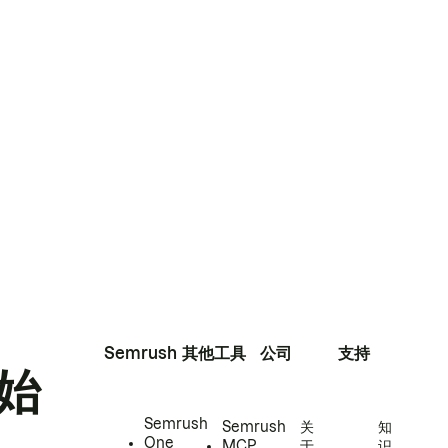
Semrush
其他工具
公司
支持
始
Semrush
Semrush
关
知
One
MCP
于
识