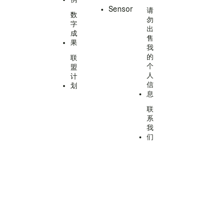
Sensor
请
数
勿
字
出
成
售
果
我
的
联
个
盟
人
计
信
划
息
联
系
我
们