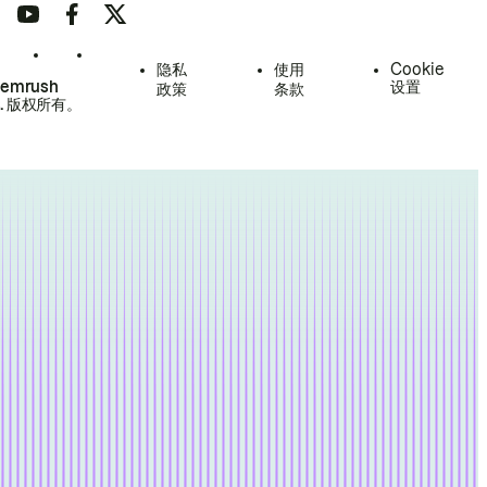
隐私
使用
Cookie
Semrush
设置
政策
条款
.
版权所有。