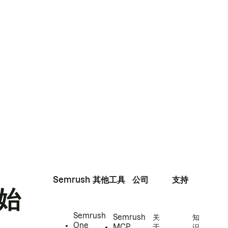
Semrush
其他工具
公司
支持
始
Semrush
Semrush
关
知
One
MCP
于
识