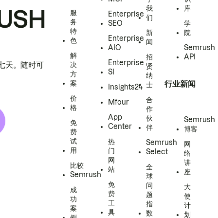
我
库
USH
服
Enterprise
们
务
SEO
学
特
新
院
Enterprise
色
闻
AIO
Semrush
解
招
API
Enterprise
h 七天。随时可
决
贤
SI
方
纳
案
行业新闻
士
Insights24
价
合
Mfour
格
作
App
伙
Semrush
免
Center
伴
博客
费
试
热
Semrush
网
用
门
Select
络
网
讲
比较
全
站
座
Semrush
球
免
问
大
成
费
题
使
功
工
指
计
案
具
数
划
例