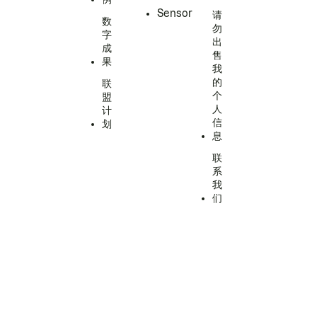
Sensor
请
数
勿
字
出
成
售
果
我
的
联
个
盟
人
计
信
划
息
联
系
我
们