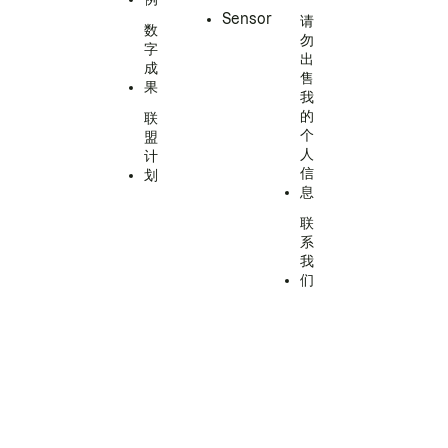
Sensor
请
数
勿
字
出
成
售
果
我
的
联
个
盟
人
计
信
划
息
联
系
我
们