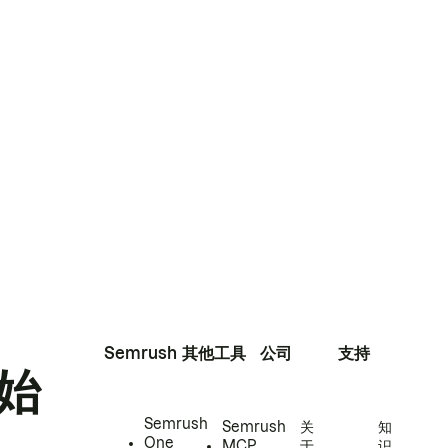
Semrush
其他工具
公司
支持
始
Semrush
Semrush
关
知
One
MCP
于
识