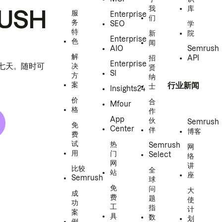
我
库
USH
服
Enterprise
们
务
SEO
学
特
新
院
Enterprise
色
闻
AIO
Semrush
解
招
API
Enterprise
h 七天。随时可
决
贤
SI
方
纳
案
行业新闻
士
Insights24
价
合
Mfour
格
作
App
伙
Semrush
免
Center
伴
博客
费
试
热
Semrush
网
用
门
Select
络
网
讲
比较
全
站
座
Semrush
球
免
问
大
成
费
题
使
功
工
指
计
案
具
数
划
例