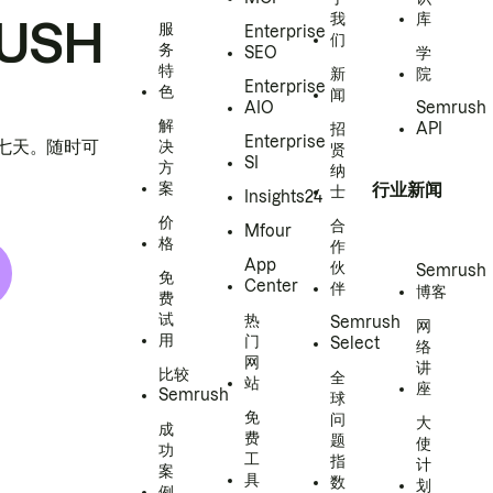
我
库
USH
服
Enterprise
们
务
SEO
学
特
新
院
Enterprise
色
闻
AIO
Semrush
解
招
API
Enterprise
h 七天。随时可
决
贤
SI
方
纳
案
行业新闻
士
Insights24
价
合
Mfour
格
作
App
伙
Semrush
免
Center
伴
博客
费
试
热
Semrush
网
用
门
Select
络
网
讲
比较
全
站
座
Semrush
球
免
问
大
成
费
题
使
功
工
指
计
案
具
数
划
例