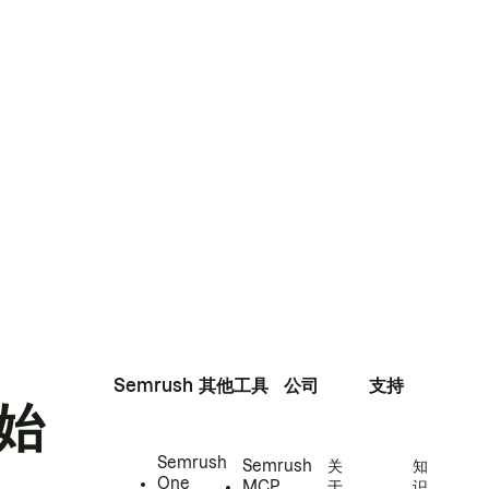
Semrush
其他工具
公司
支持
始
Semrush
Semrush
关
知
One
MCP
于
识