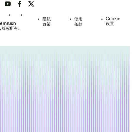
隐私
使用
Cookie
Semrush
设置
政策
条款
.
版权所有。