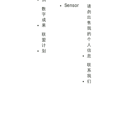
Sensor
请
数
勿
字
出
成
售
果
我
的
联
个
盟
人
计
信
划
息
联
系
我
们