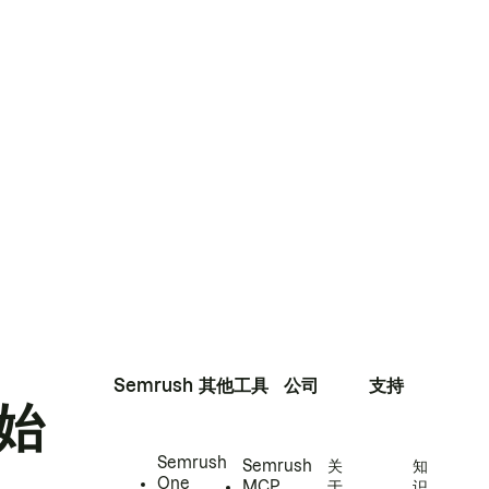
Semrush
其他工具
公司
支持
始
Semrush
Semrush
关
知
One
MCP
于
识