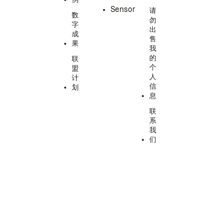
Sensor
请
数
勿
字
出
成
售
果
我
的
联
个
盟
人
计
信
划
息
联
系
我
们