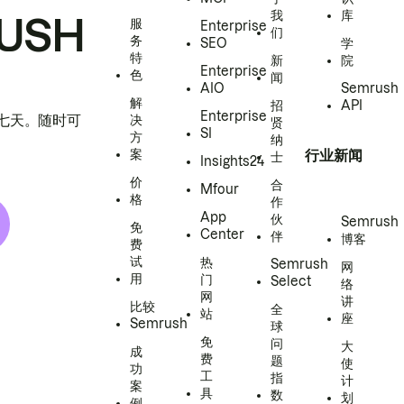
我
库
USH
服
Enterprise
们
务
SEO
学
特
新
院
Enterprise
色
闻
AIO
Semrush
解
招
API
Enterprise
h 七天。随时可
决
贤
SI
方
纳
案
行业新闻
士
Insights24
价
合
Mfour
格
作
App
伙
Semrush
免
Center
伴
博客
费
试
热
Semrush
网
用
门
Select
络
网
讲
比较
全
站
座
Semrush
球
免
问
大
成
费
题
使
功
工
指
计
案
具
数
划
例