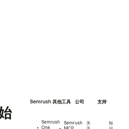
Semrush
其他工具
公司
支持
始
Semrush
Semrush
关
知
One
MCP
于
识