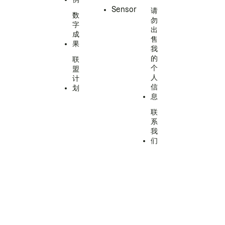
Sensor
请
数
勿
字
出
成
售
果
我
的
联
个
盟
人
计
信
划
息
联
系
我
们