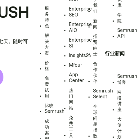
我
库
USH
服
Enterprise
们
务
SEO
学
特
新
院
Enterprise
色
闻
AIO
Semrush
解
招
API
Enterprise
h 七天。随时可
决
贤
SI
方
纳
案
行业新闻
士
Insights24
价
合
Mfour
格
作
App
伙
Semrush
免
Center
伴
博客
费
试
热
Semrush
网
用
门
Select
络
网
讲
比较
全
站
座
Semrush
球
免
问
大
成
费
题
使
功
工
指
计
案
具
数
划
例