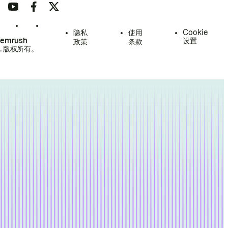
隐私
使用
Cookie
Semrush
设置
政策
条款
.
版权所有。