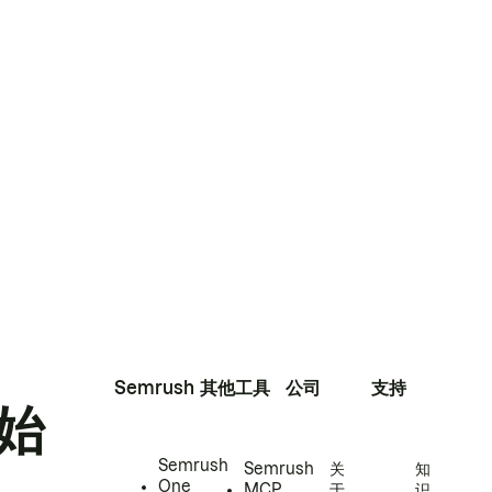
Semrush
其他工具
公司
支持
始
Semrush
Semrush
关
知
One
MCP
于
识