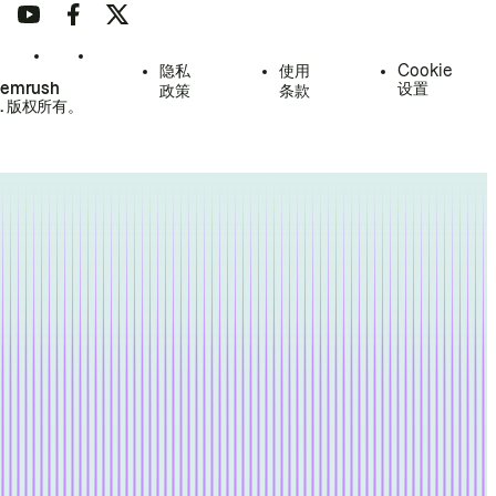
隐私
使用
Cookie
Semrush
设置
政策
条款
.
版权所有。