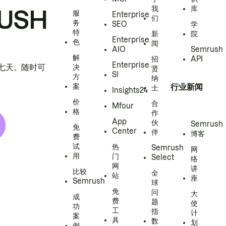
我
库
USH
服
Enterprise
们
务
SEO
学
特
新
院
Enterprise
色
闻
AIO
Semrush
解
招
API
Enterprise
h 七天。随时可
决
贤
SI
方
纳
案
行业新闻
士
Insights24
价
合
Mfour
格
作
App
伙
Semrush
免
Center
伴
博客
费
试
热
Semrush
网
用
门
Select
络
网
讲
比较
全
站
座
Semrush
球
免
问
大
成
费
题
使
功
工
指
计
案
具
数
划
例