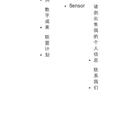
Sensor
请
数
勿
字
出
成
售
果
我
的
联
个
盟
人
计
信
划
息
联
系
我
们