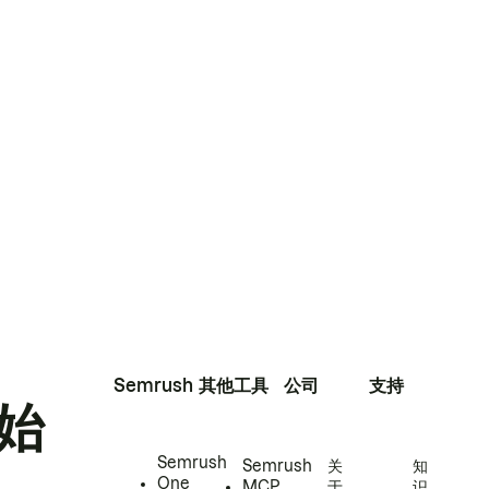
Semrush
其他工具
公司
支持
始
Semrush
Semrush
关
知
One
MCP
于
识