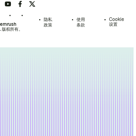
隐私
使用
Cookie
Semrush
设置
政策
条款
.
版权所有。