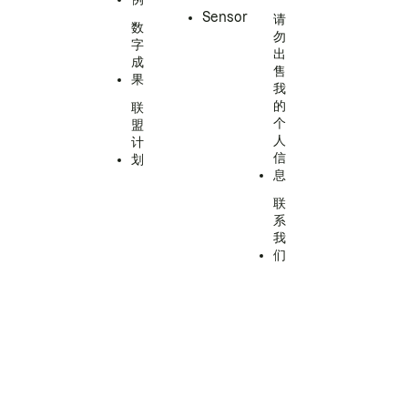
Sensor
请
数
勿
字
出
成
售
果
我
的
联
个
盟
人
计
信
划
息
联
系
我
们