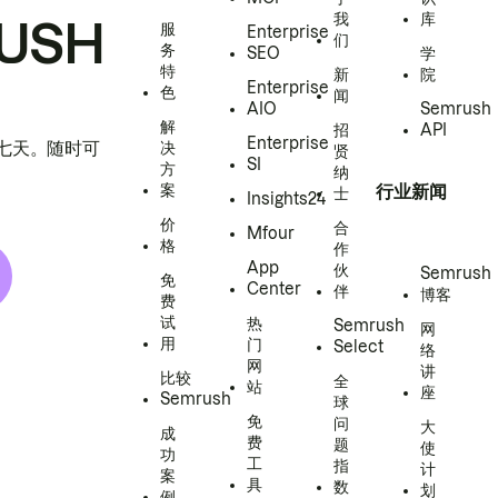
我
库
USH
服
Enterprise
们
务
SEO
学
特
新
院
Enterprise
色
闻
AIO
Semrush
解
招
API
Enterprise
h 七天。随时可
决
贤
SI
方
纳
案
行业新闻
士
Insights24
价
合
Mfour
格
作
App
伙
Semrush
免
Center
伴
博客
费
试
热
Semrush
网
用
门
Select
络
网
讲
比较
全
站
座
Semrush
球
免
问
大
成
费
题
使
功
工
指
计
案
具
数
划
例