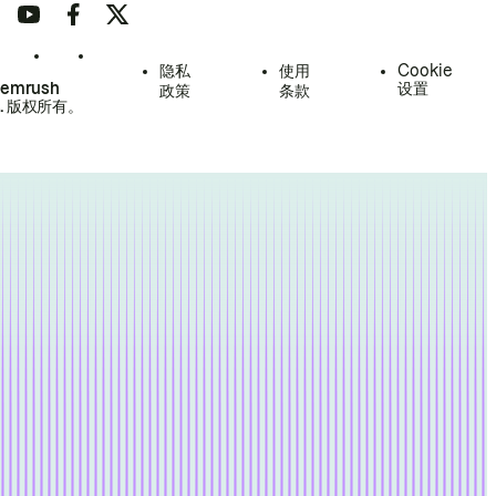
隐私
使用
Cookie
Semrush
设置
政策
条款
.
版权所有。