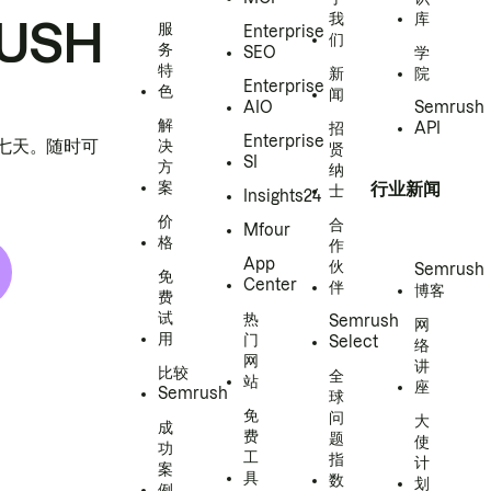
我
库
USH
服
Enterprise
们
务
SEO
学
特
新
院
Enterprise
色
闻
AIO
Semrush
解
招
API
Enterprise
h 七天。随时可
决
贤
SI
方
纳
案
行业新闻
士
Insights24
价
合
Mfour
格
作
App
伙
Semrush
免
Center
伴
博客
费
试
热
Semrush
网
用
门
Select
络
网
讲
比较
全
站
座
Semrush
球
免
问
大
成
费
题
使
功
工
指
计
案
具
数
划
例