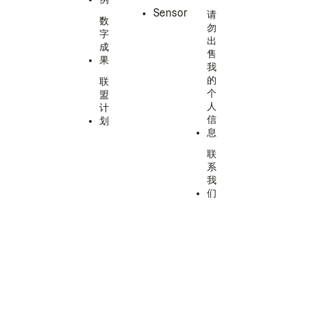
Sensor
请
数
勿
字
出
成
售
果
我
的
联
个
盟
人
计
信
划
息
联
系
我
们