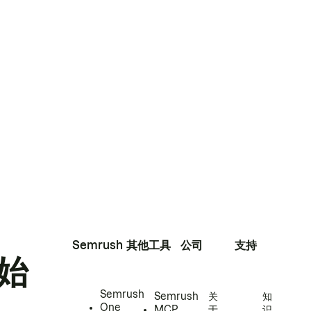
Semrush
其他工具
公司
支持
始
Semrush
Semrush
关
知
One
MCP
于
识