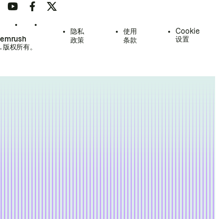
隐私
使用
Cookie
Semrush
设置
政策
条款
.
版权所有。