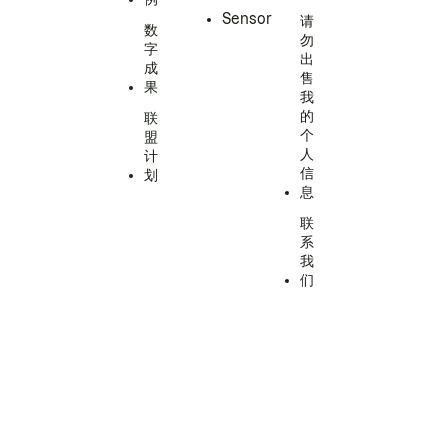
Sensor
请
数
勿
字
出
成
售
果
我
的
联
个
盟
人
计
信
划
息
联
系
我
们