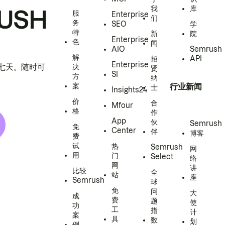
我
库
USH
服
Enterprise
们
务
SEO
学
特
新
院
Enterprise
色
闻
AIO
Semrush
解
招
API
Enterprise
h 七天。随时可
决
贤
SI
方
纳
案
行业新闻
士
Insights24
价
合
Mfour
格
作
App
伙
Semrush
免
Center
伴
博客
费
试
热
Semrush
网
用
门
Select
络
网
讲
比较
全
站
座
Semrush
球
免
问
大
成
费
题
使
功
工
指
计
案
具
数
划
例