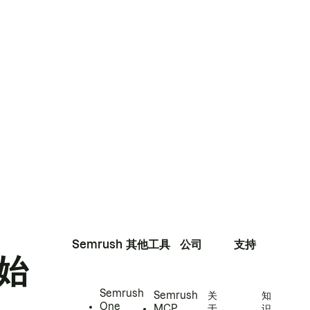
Semrush
其他工具
公司
支持
始
Semrush
Semrush
关
知
One
MCP
于
识