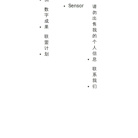
Sensor
请
数
勿
字
出
成
售
果
我
的
联
个
盟
人
计
信
划
息
联
系
我
们