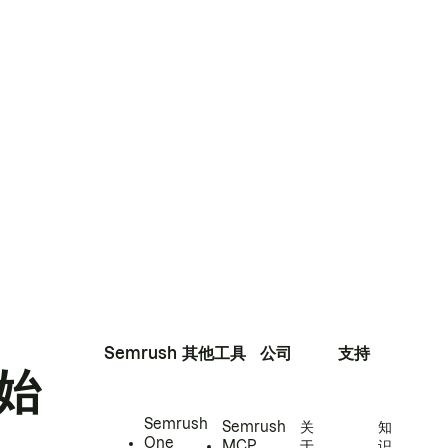
Semrush
其他工具
公司
支持
始
Semrush
Semrush
关
知
One
MCP
于
识