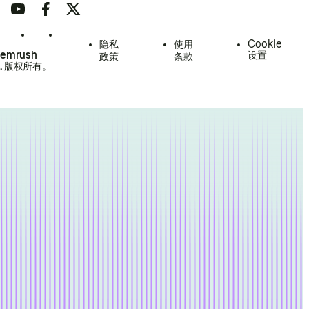
隐私
使用
Cookie
Semrush
设置
政策
条款
.
版权所有。