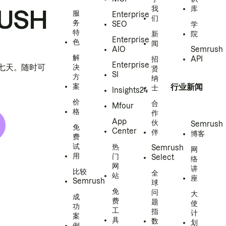
我
库
USH
服
Enterprise
们
务
SEO
学
特
新
院
Enterprise
色
闻
AIO
Semrush
解
招
API
Enterprise
h 七天。随时可
决
贤
SI
方
纳
案
行业新闻
士
Insights24
价
合
Mfour
格
作
App
伙
Semrush
免
Center
伴
博客
费
试
热
Semrush
网
用
门
Select
络
网
讲
比较
全
站
座
Semrush
球
免
问
大
成
费
题
使
功
工
指
计
案
具
数
划
例