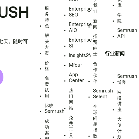
我
库
USH
服
Enterprise
们
务
SEO
学
特
新
院
Enterprise
色
闻
AIO
Semrush
解
招
API
Enterprise
h 七天。随时可
决
贤
SI
方
纳
案
行业新闻
士
Insights24
价
合
Mfour
格
作
App
伙
Semrush
免
Center
伴
博客
费
试
热
Semrush
网
用
门
Select
络
网
讲
比较
全
站
座
Semrush
球
免
问
大
成
费
题
使
功
工
指
计
案
具
数
划
例