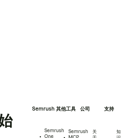
Semrush
其他工具
公司
支持
始
Semrush
Semrush
关
知
One
MCP
于
识