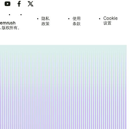
隐私
使用
Cookie
Semrush
设置
政策
条款
.
版权所有。