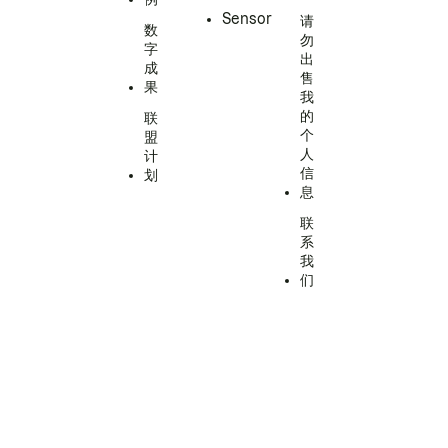
Sensor
请
数
勿
字
出
成
售
果
我
的
联
个
盟
人
计
信
划
息
联
系
我
们