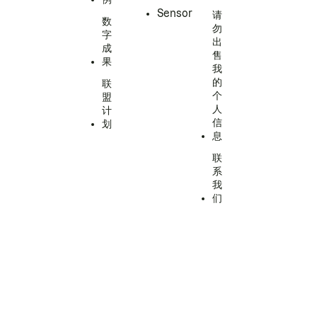
Sensor
请
数
勿
字
出
成
售
果
我
的
联
个
盟
人
计
信
划
息
联
系
我
们