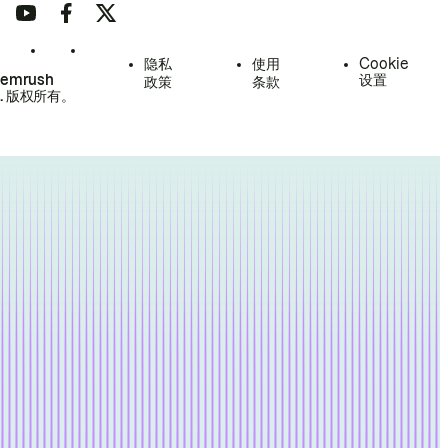
隐私
使用
Cookie
Semrush
设置
政策
条款
.
版权所有。