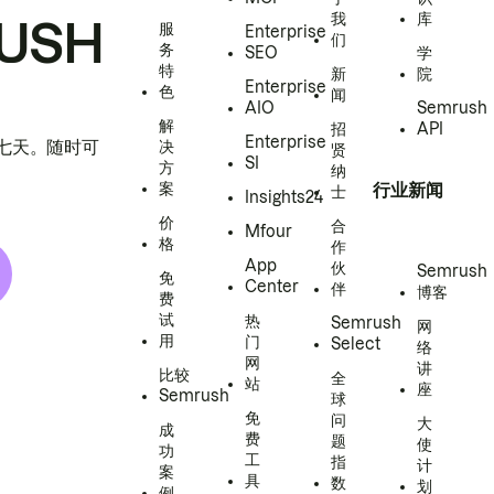
我
库
USH
服
Enterprise
们
务
SEO
学
特
新
院
Enterprise
色
闻
AIO
Semrush
解
招
API
Enterprise
h 七天。随时可
决
贤
SI
方
纳
案
行业新闻
士
Insights24
价
合
Mfour
格
作
App
伙
Semrush
免
Center
伴
博客
费
试
热
Semrush
网
用
门
Select
络
网
讲
比较
全
站
座
Semrush
球
免
问
大
成
费
题
使
功
工
指
计
案
具
数
划
例