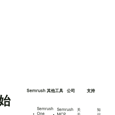
Semrush
其他工具
公司
支持
始
Semrush
Semrush
关
知
One
MCP
于
识