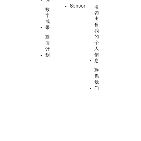
Sensor
请
数
勿
字
出
成
售
果
我
的
联
个
盟
人
计
信
划
息
联
系
我
们