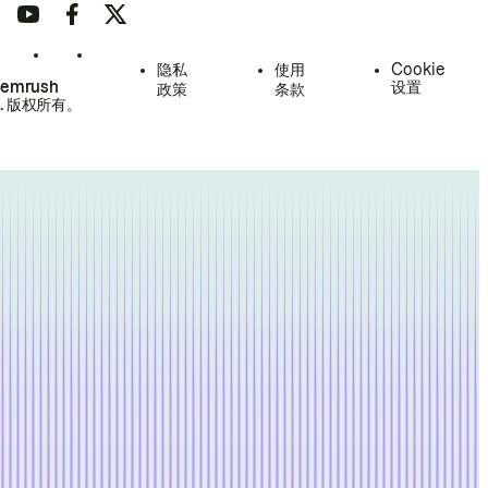
隐私
使用
Cookie
Semrush
设置
政策
条款
.
版权所有。