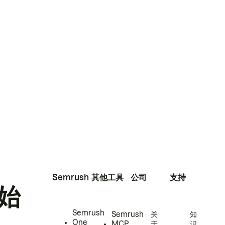
Semrush
其他工具
公司
支持
始
Semrush
Semrush
关
知
One
MCP
于
识