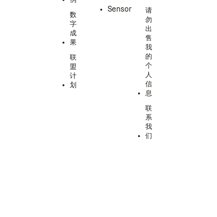
Sensor
请
数
勿
字
出
成
售
果
我
的
联
个
盟
人
计
信
划
息
联
系
我
们