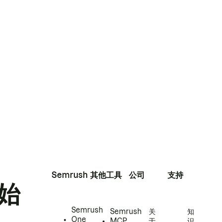
Semrush
其他工具
公司
支持
始
Semrush
Semrush
关
知
One
MCP
于
识