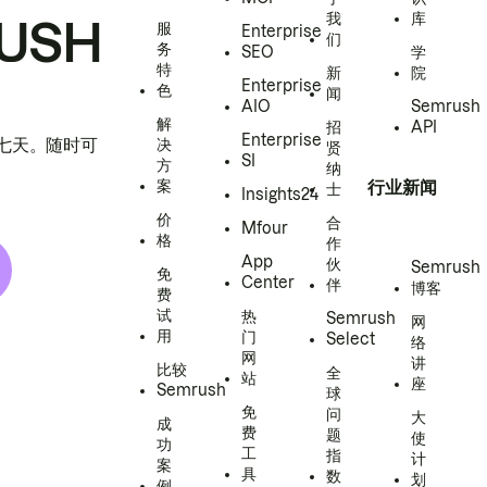
我
库
USH
服
Enterprise
们
务
SEO
学
特
新
院
Enterprise
色
闻
AIO
Semrush
解
招
API
Enterprise
h 七天。随时可
决
贤
SI
方
纳
案
行业新闻
士
Insights24
价
合
Mfour
格
作
App
伙
Semrush
免
Center
伴
博客
费
试
热
Semrush
网
用
门
Select
络
网
讲
比较
全
站
座
Semrush
球
免
问
大
成
费
题
使
功
工
指
计
案
具
数
划
例