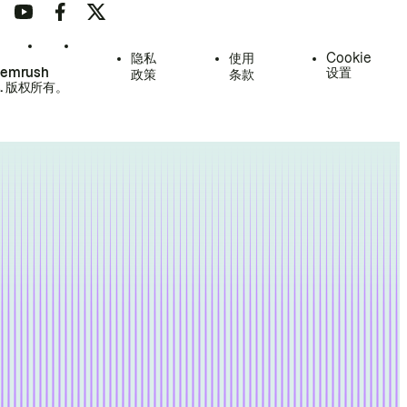
隐私
使用
Cookie
Semrush
设置
政策
条款
.
版权所有。