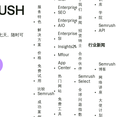
我
库
USH
服
Enterprise
们
务
SEO
学
特
新
院
Enterprise
色
闻
AIO
Semrush
解
招
API
Enterprise
h 七天。随时可
决
贤
SI
方
纳
案
行业新闻
士
Insights24
价
合
Mfour
格
作
App
伙
Semrush
免
Center
伴
博客
费
试
热
Semrush
网
用
门
Select
络
网
讲
比较
全
站
座
Semrush
球
免
问
大
成
费
题
使
功
工
指
计
案
具
数
划
例