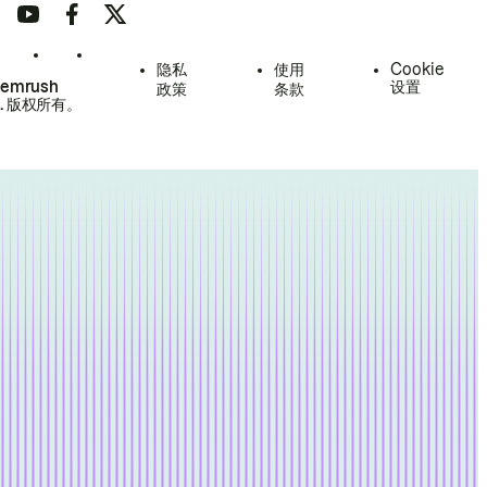
隐私
使用
Cookie
Semrush
设置
政策
条款
.
版权所有。