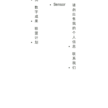
Sensor
请
数
勿
字
出
成
售
果
我
的
联
个
盟
人
计
信
划
息
联
系
我
们