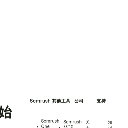
Semrush
其他工具
公司
支持
始
Semrush
Semrush
关
知
One
MCP
于
识