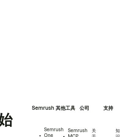
Semrush
其他工具
公司
支持
始
Semrush
Semrush
关
知
One
MCP
于
识