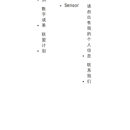
Sensor
请
数
勿
字
出
成
售
果
我
的
联
个
盟
人
计
信
划
息
联
系
我
们