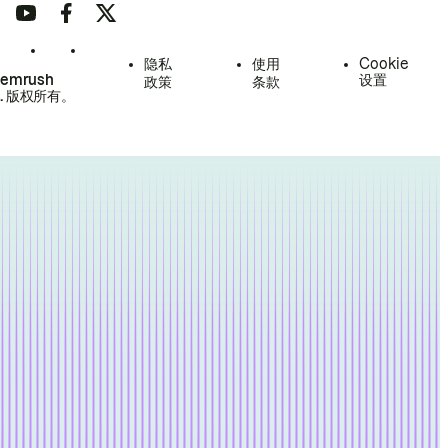
隐私
使用
Cookie
Semrush
设置
政策
条款
.
版权所有。