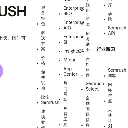
我
库
USH
服
Enterprise
们
务
SEO
学
特
新
院
Enterprise
色
闻
AIO
Semrush
解
招
API
Enterprise
h 七天。随时可
决
贤
SI
方
纳
案
行业新闻
士
Insights24
价
合
Mfour
格
作
App
伙
Semrush
免
Center
伴
博客
费
试
热
Semrush
网
用
门
Select
络
网
讲
比较
全
站
座
Semrush
球
免
问
大
成
费
题
使
功
工
指
计
案
具
数
划
例