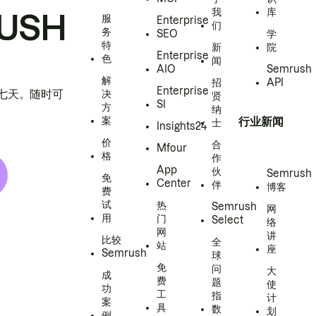
我
库
USH
服
Enterprise
们
务
SEO
学
特
新
院
Enterprise
色
闻
AIO
Semrush
解
招
API
Enterprise
h 七天。随时可
决
贤
SI
方
纳
案
行业新闻
士
Insights24
价
合
Mfour
格
作
App
伙
Semrush
免
Center
伴
博客
费
试
热
Semrush
网
用
门
Select
络
网
讲
比较
全
站
座
Semrush
球
免
问
大
成
费
题
使
功
工
指
计
案
具
数
划
例