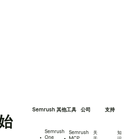
Semrush
其他工具
公司
支持
始
Semrush
Semrush
关
知
One
MCP
于
识