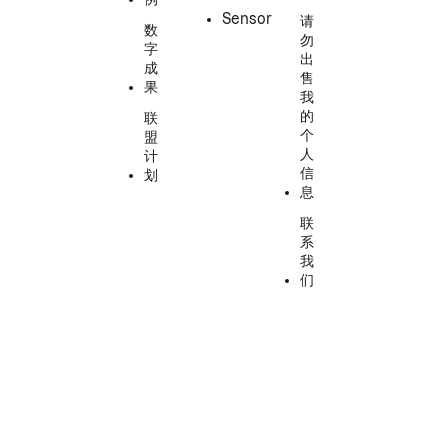
Sensor
请
数
勿
字
出
成
售
果
我
的
联
个
盟
人
计
信
划
息
联
系
我
们