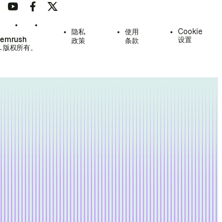
隐私
使用
Cookie
Semrush
设置
政策
条款
.
版权所有。